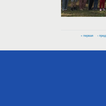
« первая
‹ пре
Страницы