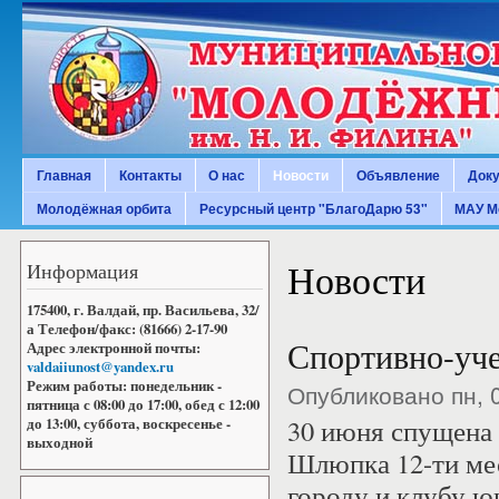
Пер
ос
МАУ
со
Молодёжный
центр
«Юность»
Главная
Контакты
О нас
Новости
Объявление
Док
Главное меню
Молодёжная орбита
Ресурсный центр "БлагоДарю 53"
МАУ М
Новости
Информация
175400, г. Валдай, пр. Васильева, 32/
а Телефон/факс: (81666) 2-17-90
Спортивно-уче
Адрес электронной почты:
valdaiiunost@yandex.ru
Режим работы: понедельник -
Опубликовано пн, 
пятница с 08:00 до 17:00, обед с 12:00
30 июня спущена 
до 13:00, суббота, воскресенье -
выходной
Шлюпка 12-ти мес
городу и клубу ю